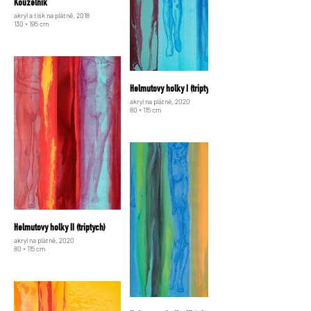
Kouzelník
akryl a tisk na plátně, 2018
130 × 195 cm
Helmutovy holky I (triptych)
akryl na plátně, 2020
80 × 115 cm
Helmutovy holky II (triptych)
akryl na plátně, 2020
80 × 115 cm