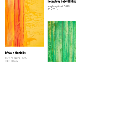
Helmutovy holky III (triptych)
akryl na plátně, 2020
80 × 115 cm
Dívka z Martiniku
akryl na plátně, 2020
160 × 110 cm
Mimikry II
akryl na plátně, 2020
100 × 80 cm
Múza
akryl na plátně, 2023
90 × 130 cm