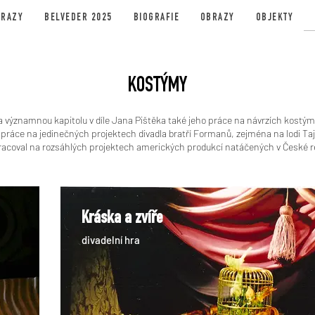
BRAZY
BELVEDER 2025
BIOGRAFIE
OBRAZY
OBJEKTY
KOSTÝMY
nia významnou kapitolu v díle Jana Pištěka také jeho práce na návrzích kost
práce na jedinečných projektech divadla bratří Formanů, zejména na lodi Taj
oval na rozsáhlých projektech amerických produkcí natáčených v České re
Kráska a zvíře
divadelní hra