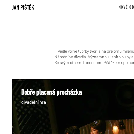
JAN PIŠTĚK
NOVÉ O
Vedle volné tvorby tvořila na přelomu milé
Národního divadla. Významnou kapitolou byla 
Se svým otcem Theodorem Pištěkem spoluprac
Dobře placená procházka
divadelní hra