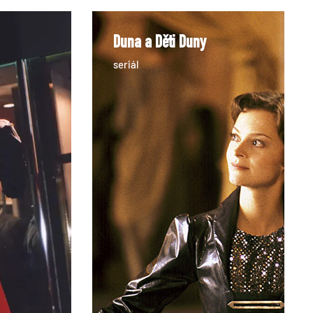
Duna a Děti Duny
seriál