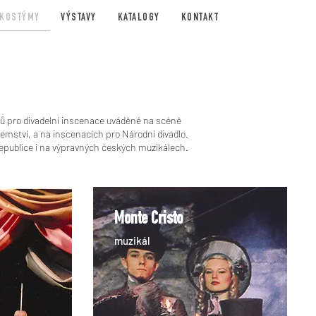
KOSTÝMY
VÝSTAVY
KATALOGY
KONTAKT
ýmů pro divadelní inscenace uváděné na scéně
emství, a na inscenacích pro Národní divadlo.
publice i na výpravných českých muzikálech.
Monte Cristo
muzikál