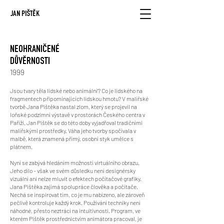
JAN PIŠTĚK
NEOHRANIČENÉ
DŮVĚRNOSTI
1999
Jsou tvary těla lidské nebo animální’? Co je lidského na
fragmentech připomínajících lidskou hmotu? V malířské
tvorbě Jana Pištěka nastal zlom, který se projevil na
loňské podzimní výstavě v prostorách Českého centra v
Paříži. Jan Pištěk se do této doby vyjadřoval tradičními
malířskými prostředky. Váha jeho tvorby spočívala v
malbě, která znamená přímý, osobní styk umělce s
plátnem.
Nyní se zabývá hledáním možností virtuálního obrazu.
Jeho dílo – však ve svém důsledku není designérsky
vizuální ani nelze mluvit o efektech počítačové grafiky.
Jana Pištěka zajímá spolupráce člověka a počítače.
Nechá se inspirovat tím, co je mu nabízeno, ale zároveň
pečlivě kontroluje každý krok. Používání techniky není
náhodné, přesto neztrácí na intuitivnosti. Program, ve
kterém Pištěk prostřednictvím animátora pracoval, je