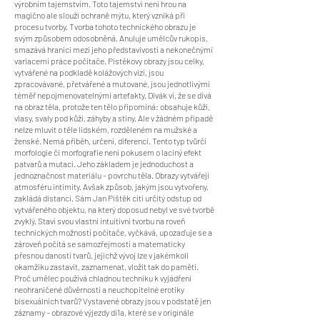
výrobním tajemstvím. Toto tajemství není hrou na
magično ale slouží ochraně mýtu, který vzniká při
procesu tvorby. Tvorba tohoto technického obrazu je
svým způsobem odosobněná. Anuluje umělcův rukopis,
smazává hranici mezi jeho představivostí a nekonečnými
variacemi práce počítače. Pistěkovy obrazy jsou celky,
vytvářené na podkladě kolážových vizí, jsou
zpracovávané, přetvářené a mutované, jsou jednotlivými
téměř nepojmenovatelnými artefakty. Divák ví, že se dívá
na obraz těla, protože ten tělo připomíná: obsahuje kůži,
vlasy, svaly pod kůží, záhyby a stíny. Ale v žádném případě
nelze mluvit o těle lidském, rozděleném na mužské a
ženské. Nemá příběh, určení, diferenci. Tento typ tvůrčí
morfologie či morfografie není pokusem o laciný efekt
patvarů a mutací. Jeho základem je jednoduchost a
jednoznačnost materiálu – povrchu těla. Obrazy vytvářejí
atmosféru intimity. Avšak způsob, jakým jsou vytvořeny,
zakládá distanci. Sám Jan Pištěk cítí určitý odstup od
vytvářeného objektu, na který doposud nebyl ve své tvorbě
zvyklý. Staví svou vlastní intuitivní tvorbu na roveň
technických možností počítače, vyčkává, upozaďuje se a
zároveň počítá se samozřejmostí a matematicky
přesnou daností tvarů, jejichž vývoj lze v jakémkoli
okamžiku zastavit, zaznamenat, vložit tak do paměti.
Proč umělec používá chladnou techniku k vyjádření
neohraničené důvěrnosti a neuchopitelné erotiky
bisexuálních tvarů? Vystavené obrazy jsou v podstatě jen
záznamy – obrazové výjezdy dí1a, které se v originále