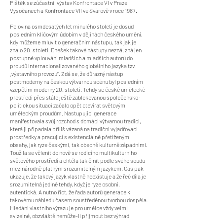
Pištěk se zúčastnil výstav Konfrontace VI v Praze
Vysočanech a Konfrontace VII ve Svárově v roce 1987.
Polovina osmdesátých let minulého století je dosud
posledním klíčovým údobím v dějinách českého umění,
kdy můžeme mluvit o generačním nástupu, tak jak je
znalo 20. století. Dnešek takové nástupy nezná, zná jen
postupné vplouvání mladších a mladších autorů do
proudů internacionalizovaného globálního jazyka tzv.
„výstavního provozu“. Zdá se, že důrazný nástup
postmoderny na českou výtvarnou scénu byl posledním
vzepětím moderny 20. století. Tehdy se české umělecké
prostředí přes stále ještě zablokovanou společensko-
politickou situaci začalo opět otevírat světovým
uměleckým proudům. Nastupující generace
manifestovala svůj rozchod s domácí výtvarnou tradicí,
která jí připadala příliš vázaná na tradiční vyjadřovací
prostředky a pracující s existenciálně přetíženými
obsahy, jak ryze českými, tak obecně kulturně západními.
Toužila se včlenit do nově se rodícího multikulturního
světového prostředí a chtěla tak činit podle svého soudu
mezinárodně platným srozumitelným jazykem. Čas pak
ukazuje, že takový jazyk vlastně neexistuje a že řeč díla je
srozumitelná jedině tehdy, když je ryze osobní,
autentická. A nutno říct, že řada autorů generace k
takovému náhledu časem soustředěnou tvorbou dospěla.
Hledání vlastního výrazu je pro umělce vždy velmi
svízelné, obzvláště nemůže-li přijmout bez výhrad