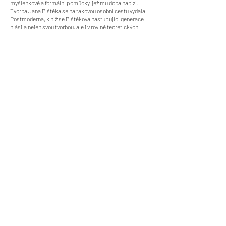
myšlenkové a formální pomůcky, jež mu doba nabízí.
Tvorba Jana Pištěka se na takovou osobní cestu vydala.
Postmoderna, k níž se Pištěkova nastupující generace
hlásila nejen svou tvorbou, ale i v rovině teoretických
interpretací, vracela do centra zájmu opět tradiční
výtvarná média, především obraz. V evropských
souvislostech to byl téměř revoluční čin, protože
předchozí dekáda náležela ve světě spíše tendencím
směřujícím k dematerializaci uměleckého díla, k
minimalistickým a konceptuálním projevům. Malba a
vůbec tradiční média jako by ztrácela respekt. Zásadní
změnu přinesla první vystoupení italské Transavantgardy
a německých Neue Wilde na přelomu sedmdesátých a
osmdesátých let. Nastalou proměnu ve vnímání
výtvarných projevů označil německý teoretik výtvarného
umění jako „hlad po obrazech“. Tradiční výtvarná média se
znovu a znovu ukazovala jako schopná vstřebávat a nově
zhodnocovat impulzy z různorodých uměleckých projevů,
třeba i obrazu či soše vzdálených. Postmoderní pohlížení
na tvorbu vnášelo do českého prostředí zcela nové
akcenty. Především to byla naprostá volnost v nakládání s
celým odkazem výtvarného umění napříč dějinami i
kulturními tradicemi. Ve formě výtvarných projevů
generace byl nejzřetelnější odkaz evropského
expresionismu, jehož tradice byla obzvláště silná v
Německu, zemi, jejíž výtvarné dění, vedle Itálie, nejvíce
formovalo (formulovalo) podoby postmoderny. Raných
prací Jana Pištěka z poslední třetiny osmdesátých let se