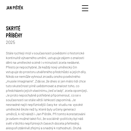
JAN PIŠTĚK
SKRYTÉ
PŘÍBĚHY
2025
​Stále rychleji mizí v současnosti povědomí o historické
kontinuitě výtvarného umění, ustupuje zájem o znalosti
dění na umělecké scéně i v minulosti zcela nedávné.
Přesto je nepochybné, že každý nový umělecký čin
vstupuje do prostoru utvářeného předchůdci a jejich díly.
Nikdo se nemůže vyhnout zrcadlu onoho pověstného
„musée imaginaire“. Zdá se, že dnes si jen málo lidí chce
tuto skutečnost plně uvědomovat a znalost toho, co
předcházelo jejich vlastnímu „teď a tady“, zcela opomíjejí.
Je proto nepochybně potřebné připomenout, co se v
současnosti se stále větší lehkostí zapomíná. Je
nesnadné najít nepříznivější časy ke studiu na vysoké
umělecké škole než ty, které byly určeny generaci
umělců, k níž náleží i Jan Pištěk. Při tomto konstatování
je ovšem možné také říci, že sociálně-politicky byl náš
svět v těchto nepříznivých časech docela přehledný,
alespoň zdánlivě zřejmý a snadný k rozhodnutí. Druhá