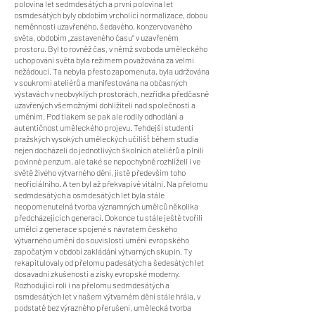
polovina let sedmdesátých a první polovina let
osmdesátých byly obdobím vrcholící normalizace, dobou
neměnnosti uzavřeného, šedavého, konzervovaného
světa, obdobím „zastaveného času“ v uzavřeném
prostoru. Byl to rovněž čas, v němž svoboda uměleckého
uchopování světa byla režimem považována za velmi
nežádoucí. Ta nebyla přesto zapomenuta, byla udržována
v soukromí ateliérů a manifestována na občasných
výstavách v neobvyklých prostorách, nezřídka předčasně
uzavřených všemožnými dohlížiteli nad společností a
uměním. Pod tlakem se pak ale rodily odhodlání a
autentičnost uměleckého projevu. Tehdejší studenti
pražských vysokých uměleckých učilišť během studia
nejen docházeli do jednotlivých školních ateliérů a plnili
povinné penzum, ale také se nepochybně rozhlíželi i ve
světě živého výtvarného dění, jistě především toho
neoficiálního. A ten byl až překvapivě vitální. Na přelomu
sedmdesátých a osmdesátých let byla stále
neopomenutelná tvorba významných umělců několika
předcházejících generací. Dokonce tu stále ještě tvořili
umělci z generace spojené s návratem českého
výtvarného umění do souvislostí umění evropského
započatým v období zakládání výtvarných skupin. Ty
rekapitulovaly od přelomu padesátých a šedesátých let
dosavadní zkušenosti a zisky evropské moderny.
Rozhodující roli i na přelomu sedmdesátých a
osmdesátých let v našem výtvarném dění stále hrála, v
podstatě bez výrazného přerušení, umělecká tvorba