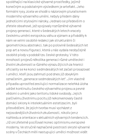
spoléhající na klasické výtvarné prostředky, jejímž
konečným a podstatným výsledkem je artefakt. Jeho
formální rysy, zcela ve shodě s názorovým pluralismem
moderního výtvarného umění, nebyly předem dány
jednotícími stylovými nároky. Jednalo se především o
zřetele obsahové, jež spojovaly rozrůzněné výtvarné
projevy generací, které v šedesátých letech vracely
českému umění evropskou váhu a význam a přiváděly k
nám ve velmi osobité redakci jak strukturální či
geometrickou abstrakci, tak po polovině šedesátých let
pop art a novou figuraci, která u nás vydala neobyčejně
osobité plody v podobě tzv. české grotesky. V této
mnohosti projevů několika generací různé umělecké i
životní zkušenosti a různého výrazu žijících za hranicí
oficiality se ke konci sedmdesátých let začali prosazovat
i umělci, kteří jsou zahrnuti pod dnes již obvyklým
označením „generace sedmdesátých let“. Jim vlastně
připadla uprostřed zesilující normalizace nelehká úloha
udržet kontinuitu českého výtvarného projevu a pevné
vědomí o umění jako teritoriu lidské svobody. Jejich
palčivému životnímu pocitu již nekonvenovaly časté
domácí sklony k intelektuálním estetizacím, byli
přesvědčeni, že jejich tvorba musí vycházet z
nejosobnějších životních zkušeností, nikoliv jen z
rozhledu a orientace v aktuálních výtvarných tendencích.
Již oni zřetelně pociťovali konec optimismu evropské
moderny. Ve stručně naznačené pestrosti skryté výtvarné
scény v Čechách měli nastupující umělci možnost vidět