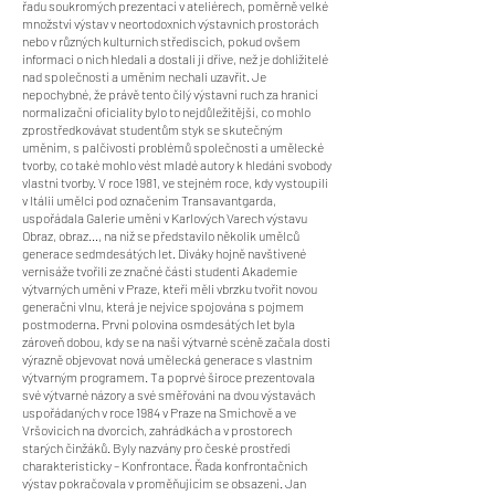
řadu soukromých prezentací v ateliérech, poměrně velké
množství výstav v neortodoxních výstavních prostorách
nebo v různých kulturních střediscích, pokud ovšem
informaci o nich hledali a dostali ji dříve, než je dohlížitelé
nad společností a uměním nechali uzavřít. Je
nepochybné, že právě tento čilý výstavní ruch za hranicí
normalizační oficiality bylo to nejdůležitější, co mohlo
zprostředkovávat studentům styk se skutečným
uměním, s palčivostí problémů společnosti a umělecké
tvorby, co také mohlo vést mladé autory k hledání svobody
vlastní tvorby. V roce 1981, ve stejném roce, kdy vystoupili
v Itálii umělci pod označením Transavantgarda,
uspořádala Galerie umění v Karlových Varech výstavu
Obraz, obraz…, na níž se představilo několik umělců
generace sedmdesátých let. Diváky hojně navštívené
vernisáže tvořili ze značné části studenti Akademie
výtvarných umění v Praze, kteří měli vbrzku tvořit novou
generační vlnu, která je nejvíce spojována s pojmem
postmoderna. První polovina osmdesátých let byla
zároveň dobou, kdy se na naší výtvarné scéně začala dosti
výrazně objevovat nová umělecká generace s vlastním
výtvarným programem. Ta poprvé široce prezentovala
své výtvarné názory a své směřování na dvou výstavách
uspořádaných v roce 1984 v Praze na Smíchově a ve
Vršovicích na dvorcích, zahrádkách a v prostorech
starých činžáků. Byly nazvány pro české prostředí
charakteristicky – Konfrontace. Řada konfrontačních
výstav pokračovala v proměňujícím se obsazení. Jan